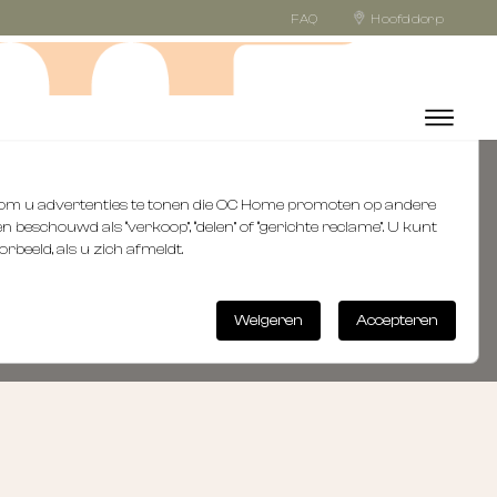
FAQ
Hoofddorp
n, om u advertenties te tonen die OC Home promoten op andere
 beschouwd als “verkoop”, “delen” of “gerichte reclame”. U kunt
orbeeld, als u zich afmeldt.
Weigeren
Accepteren