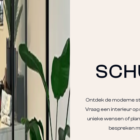
SCH
Ontdek de moderne stal
Vraag een
interieur o
unieke wensen of pla
bespreken me