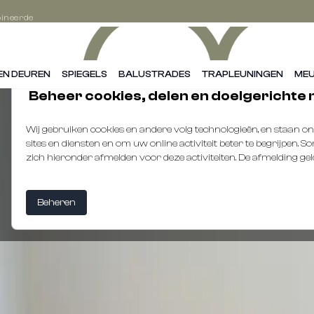
ineerde
se!
em
tact
wij
EN DEUREN
SPIEGELS
BALUSTRADES
TRAPLEUNINGEN
MEU
ken
 je
Beheer cookies, delen en doelgerichte
!
Wij gebruiken cookies en andere volg technologieën, en staan 
sites en diensten en om uw online activiteit beter te begrijpen.
zich hieronder afmelden voor deze activiteiten. De afmelding geldt 
Beheren