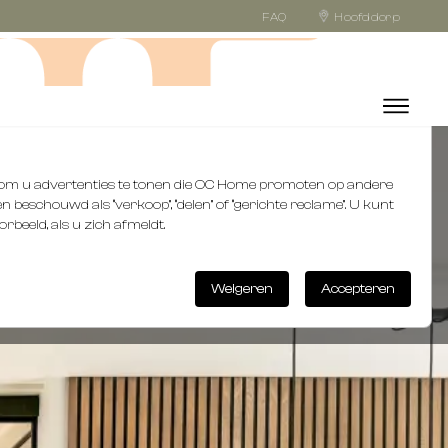
FAQ
Hoofddorp
n, om u advertenties te tonen die OC Home promoten op andere
 beschouwd als “verkoop”, “delen” of “gerichte reclame”. U kunt
orbeeld, als u zich afmeldt.
Weigeren
Accepteren